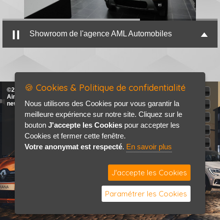
Showroom de l'agence AML Automobiles
🍪 Cookies & Politique de confidentialité
©2026-2027 AML Automobiles &
Accueil
Airel Auto tous droits réservés
Nous utilisons des Cookies pour vous garantir la
new
Mentions légales
meilleure expérience sur notre site. Cliquez sur le
Politique de confidentialité
bouton
J'accepte les Cookies
pour accepter les
Je recherche
Cookies et fermer cette fenêtre.
Contact / Plan
Votre anonymat est respecté
.
En savoir plus
J'accepte les Cookies
Paramétrer les Cookies