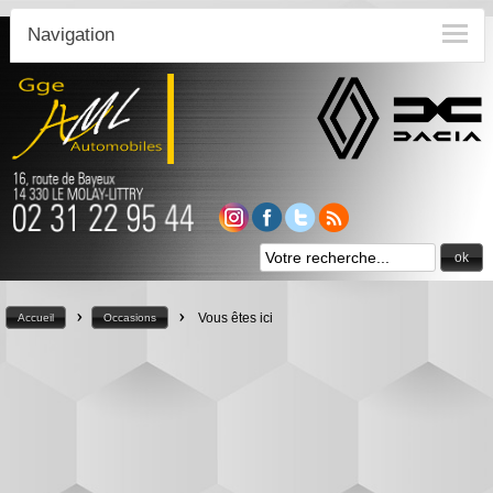
Navigation
ok
>
>
Vous êtes ici
Accueil
Occasions