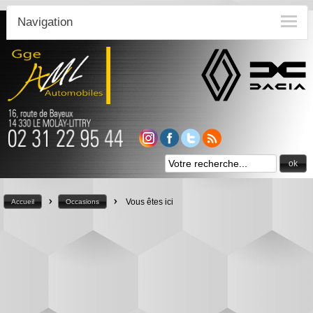
Navigation
ok
>
>
Vous êtes ici
Accueil
Occasions