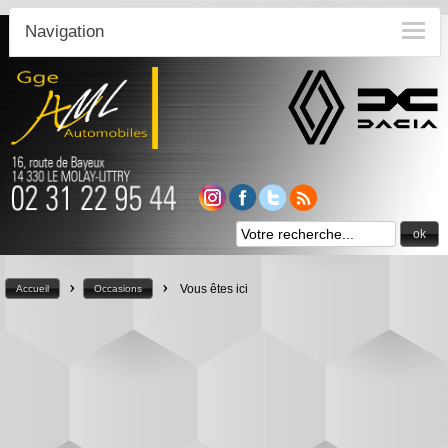
Navigation
ok
>
>
Vous êtes ici
Accueil
Occasions