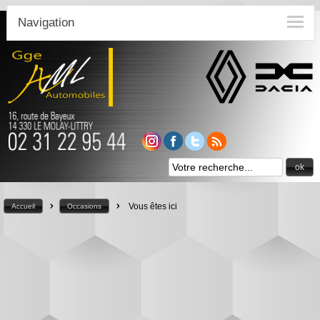
Navigation
ok
>
>
Vous êtes ici
Accueil
Occasions