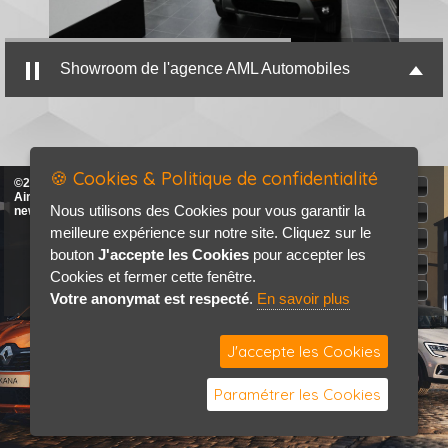
Showroom de l'agence AML Automobiles
🍪 Cookies & Politique de confidentialité
©2026-2027 AML Automobiles &
Accueil
Airel Auto tous droits réservés
Nous utilisons des Cookies pour vous garantir la
new
Mentions légales
meilleure expérience sur notre site. Cliquez sur le
Politique de confidentialité
bouton
J'accepte les Cookies
pour accepter les
Je recherche
Cookies et fermer cette fenêtre.
Contact / Plan
Votre anonymat est respecté
.
En savoir plus
J'accepte les Cookies
Paramétrer les Cookies