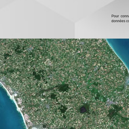
Pour conna
données col