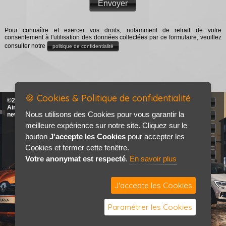
Envoyer
Pour connaître et exercer vos droits, notamment de retrait de votre
consentement à l'utilisation des données collectées par ce formulaire, veuillez
consulter notre
politique de confidentialité
🍪 Cookies & Politique de confidentialité
©2026-2027 AML Automobiles &
Accueil
Airel Auto tous droits réservés
Nous utilisons des Cookies pour vous garantir la
new
Mentions légales
meilleure expérience sur notre site. Cliquez sur le
Politique de confidentialité
bouton
J'accepte les Cookies
pour accepter les
Je recherche
Cookies et fermer cette fenêtre.
Contact / Plan
Votre anonymat est respecté
.
En savoir plus
J'accepte les Cookies
Paramétrer les Cookies